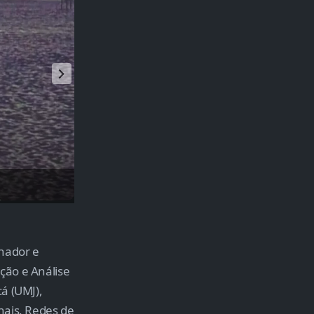
Entrevista à Rádio CBN.
nador e
ção e Análise
á (UMJ),
nais, Redes de