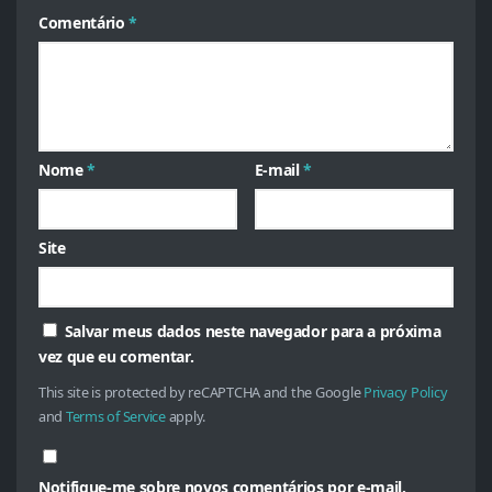
Comentário
*
Nome
*
E-mail
*
Site
Salvar meus dados neste navegador para a próxima
vez que eu comentar.
This site is protected by reCAPTCHA and the Google
Privacy Policy
and
Terms of Service
apply.
Notifique-me sobre novos comentários por e-mail.