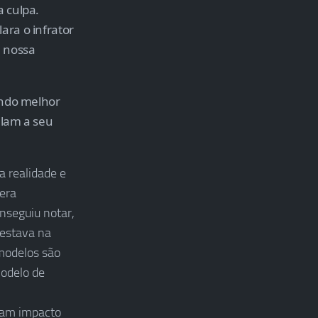
a culpa.
ra o infrator
a nossa
tindo melhor
alam a seu
 realidade e
era
nseguiu notar,
estava na
 modelos são
modelo de
çam impacto