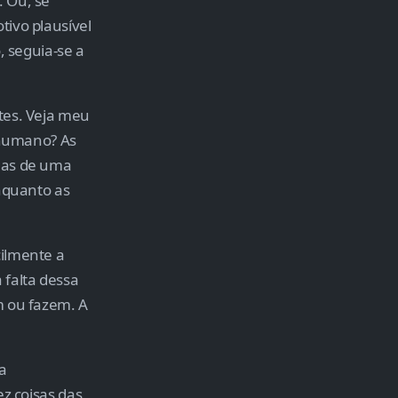
 Ou, se
ivo plausível
, seguia-se a
tes. Veja meu
r humano? As
e as de uma
enquanto as
cilmente a
 falta dessa
m ou fazem. A
a
ez coisas das