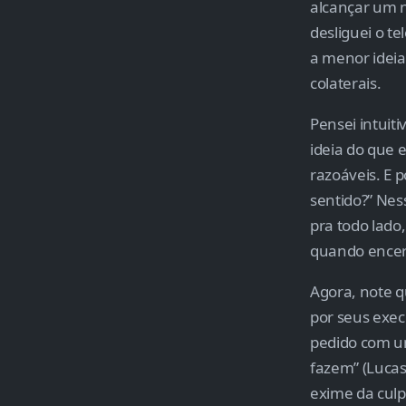
alcançar um 
desliguei o t
a menor ideia
colaterais.
Pensei intuit
ideia do que 
razoáveis. E 
sentido?” Ness
pra todo lado
quando encerr
Agora, note q
por seus exec
pedido com um
fazem” (Lucas
exime da culp