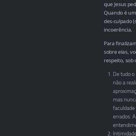
que Jesus ped
Quando é um m
des-culpado (
incoerência.
Para finaliza
sobre elas, v
respeito, sob
De tudo o
não a rea
aproximaç
mas nunca
faculdade
errados. 
entendime
Intimidad