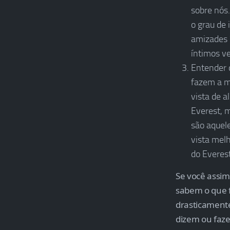
sobre nós.
o grau de
amizades 
íntimos v
Entender 
fazem a m
vista de a
Everest, 
são aquele
vista mel
do Everest
Se você assim
sabem o que 
drasticamente
dizem ou faze