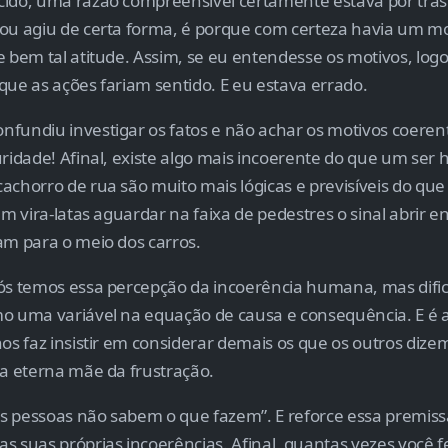
ido, uma razão compreensível certamente estava por trás.
ou agiu de certa forma, é porque com certeza havia um mot
e bem tal atitude. Assim, se eu entendesse os motivos, logo
que as ações fariam sentido. E eu estava errado.
fundiu investigar os fatos e não achar os motivos coeren
uridade! Afinal, existe algo mais incoerente do que um se
achorro de rua são muito mais lógicas e previsíveis do qu
um vira-latas aguardar na faixa de pedestres o sinal abrir 
am para o meio dos carros.
ós temos essa percepção da incoerência humana, mas difi
o uma variável na equação de causa e consequência. E é a
nos faz insistir em considerar demais os que os outros dize
 a eterna mãe da frustração.
“as pessoas não sabem o que fazem”. E reforce essa premiss
s suas próprias incoerências. Afinal, quantas vezes você f