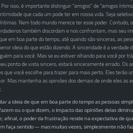
 Por isso, é importante distinguir “amigos” de “amigos íntimo
 intimidade que cada um pode ter em nossa vida. Seja seleti
íntimas. Nem todo mundo merece ter esse poder. Contudo, 
erdadeiros também discordam e nos confrontam, mas seu imp
que em boa parte do tempo, até quando são sinceras, as pes
enor ideia do que estão dizendo. A sinceridade é a verdade 
lguém para você. Mas se eu estiver olhando para você por tr
meu ponto de vista sincero, estará sinceramente errado. Os 
s que você escolhe para trazer para mais perto. Eles terão 
hor. Mas mantenha as opiniões dos demais de onde eles as 
.
ilar a ideia de que em boa parte do tempo as pessoas sim
fazem ou o que dizem, o impacto das opiniões delas dimi
; afinal, o poder da frustração reside na expectativa de qu
m faça sentido — mas muitas vezes, simplesmente não faz