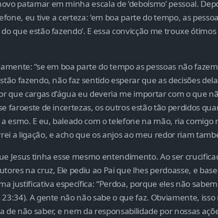
novo patamar em minha escala de ‘deboísmo’ pessoal. Dep
elefone, eu tive a certeza: ‘em boa parte do tempo, as pess
 do que estão fazendo’. E essa convicção me trouxe ótimos 
ivamente: “se em boa parte do tempo as pessoas não faze
estão fazendo, não faz sentido esperar que as decisões del
por que cargas d’água eu deveria me importar com o que nã
e faroeste de incertezas, os outros estão tão perdidos quan
, a esmo. E eu, baleado com o telefone na mão, ria comig
ei a ligação, e acho que os anjos ao meu redor riam tam
ue Jesus tinha esse mesmo entendimento. Ao ser crucific
utores na cruz, Ele pediu ao Pai que lhes perdoasse, e bas
a justificativa específica: “Perdoa, porque eles não sabem
 23:34). A gente não não sabe o que faz. Obviamente, isso
a de não saber, e nem da responsabilidade por nossas açõ