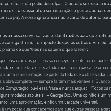
iu perdão, e não pediu desculpas. O perdão só existe para 
ero erro ocasional ou sem intenção, a gente apenas decla
sem culpa). A nossa ignorância não é carta de auforria par
rmos a nossa conversa, vou te dar 3 razões para que, refle
ocê consiga diminuir o impacto do que os outros dizem ou f
 o prisma de que “eles não sabem o que fazem”:
 que observam, as pessoas só conseguem obter um modelo da
lidade como de fato ela é; e todo modelo não passa de uma m
ão, uma representação de parte do todo que o observador co
 a obra completa — sempre faltam mais variáveis. Quando 
 de Computação, ouvi essa frase e nunca esqueci: “Todos os
Alguns modelos são úteis” – George Box. Uma opinião é um 
nto, uma aproximação, e não uma verdade universal.
e é um poder que concedemos para que outras pessoas exer