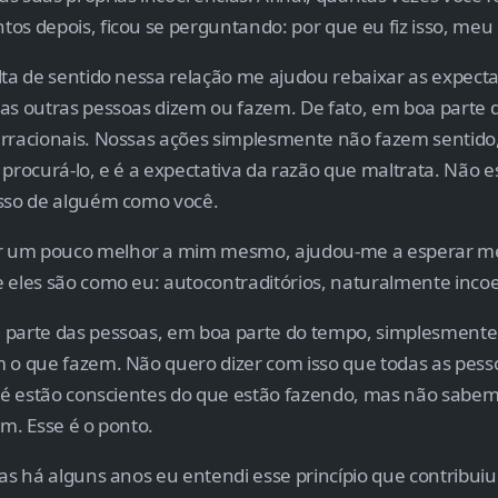
os depois, ficou se perguntando: por que eu fiz isso, meu
lta de sentido nessa relação me ajudou rebaixar as expect
as outras pessoas dizem ou fazem. De fato, em boa parte 
rracionais. Nossas ações simplesmente não fazem sentido
 procurá-lo, e é a expectativa da razão que maltrata. Não e
isso de alguém como você.
 um pouco melhor a mim mesmo, ajudou-me a esperar m
 eles são como eu: autocontraditórios, naturalmente inco
 parte das pessoas, em boa parte do tempo, simplesment
 o que fazem. Não quero dizer com isso que todas as pess
até estão conscientes do que estão fazendo, mas não sabem
em. Esse é o ponto.
mas há alguns anos eu entendi esse princípio que contribui