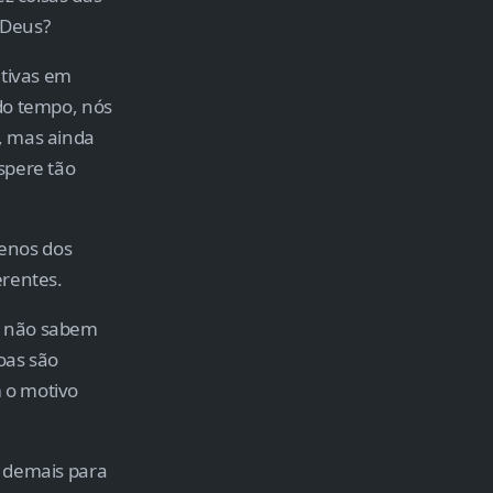
 Deus?
ativas em
do tempo, nós
, mas ainda
spere tão
enos dos
erentes.
e não sabem
oas são
 o motivo
u demais para