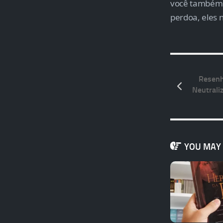
você também p
perdoa, eles 
Resenh
Neutrali
YOU MAY A