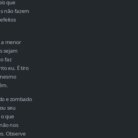
ois que
oas não fazem
efeitos
m a menor
as sejam
o faz
to eu. É tiro
o mesmo
bém.
ado e zombado
eou seu
 o que
 não nos
es. Observe