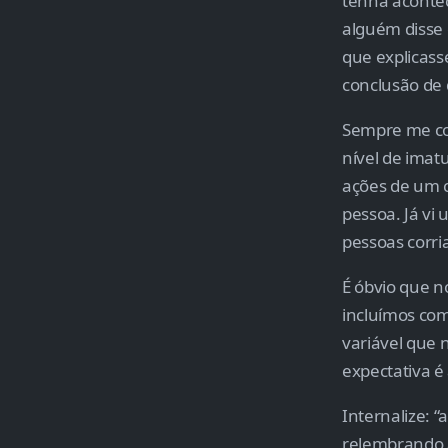
tenha acontec
alguém disse 
que explicass
conclusão de 
Sempre me con
nível de imat
ações de um c
pessoa. Já vi 
pessoas corri
É óbvio que n
incluímos com
variável que 
expectativa é
Internalize: 
relembrando a