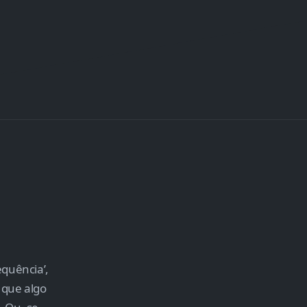
equência’,
 que algo