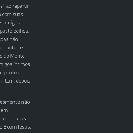
s” ao repartir
vo com suas
os amigos
acto edifica.
soas não
do ponto de
ás do Monte
amigos íntimos
um ponto de
emitem, depois
plesmente não
nuem
e o que elas
. E com Jesus,