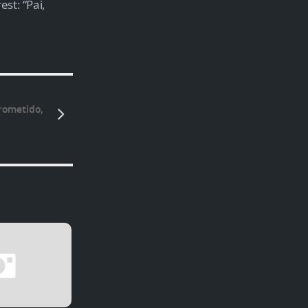
st: “Pai,
rometido,