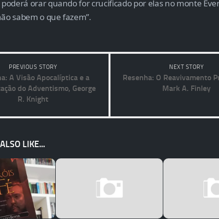
oderá orar quando for crucificado por elas no monte Evere
não sabem o que fazem”.
PREVIOUS STORY
NEXT STORY
a: A Visão Apocalíptica e a
Resenha: O Reavivamento P
zação do Adventismo, George
Mark A. Finley
R. Knight
LSO LIKE...